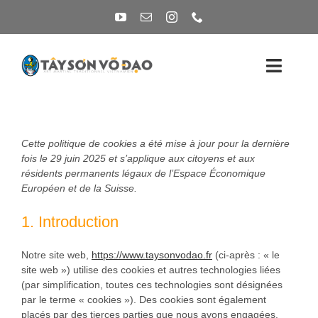
Passer
au
contenu
Toggl
Naviga
L’ÉCOLE
Cette politique de cookies a été mise à jour pour la dernière
OÙ S’ENTRAINER ?
fois le 29 juin 2025 et s’applique aux citoyens et aux
résidents permanents légaux de l’Espace Économique
Européen et de la Suisse.
ACTUALITÉS
1. Introduction
CONTACTEZ-NOUS
Notre site web,
https://www.taysonvodao.fr
(ci-après : « le
site web ») utilise des cookies et autres technologies liées
(par simplification, toutes ces technologies sont désignées
par le terme « cookies »). Des cookies sont également
placés par des tierces parties que nous avons engagées.