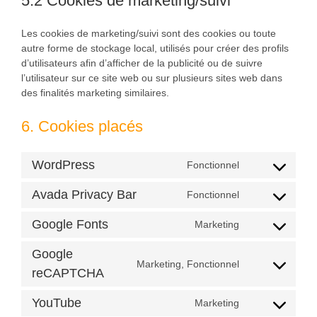
5.2 Cookies de marketing/suivi
Les cookies de marketing/suivi sont des cookies ou toute
autre forme de stockage local, utilisés pour créer des profils
d’utilisateurs afin d’afficher de la publicité ou de suivre
l’utilisateur sur ce site web ou sur plusieurs sites web dans
des finalités marketing similaires.
6. Cookies placés
WordPress
Fonctionnel
Consent
to
Avada Privacy Bar
Fonctionnel
service
Consent
wordpress
to
Google Fonts
Marketing
service
Consent
avada-
to
Google
privacy-
service
Marketing, Fonctionnel
Consent
reCAPTCHA
bar
google-
to
fonts
service
YouTube
Marketing
Consent
google-