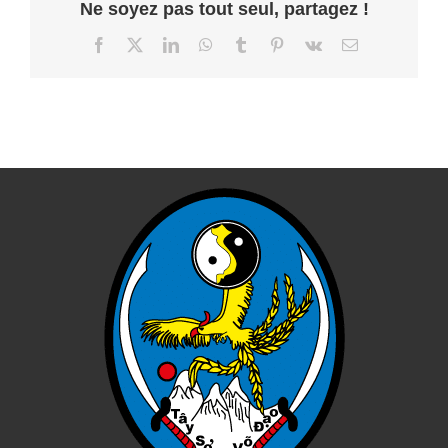
Ne soyez pas tout seul, partagez !
Facebook
X
LinkedIn
WhatsApp
Tumblr
Pinterest
Vk
Email