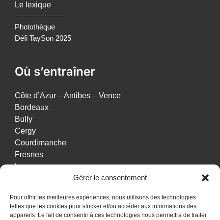
Le lexique
Photothèque
Défi TaySon 2025
Où s’entraîner
Côte d’Azur – Antibes – Vence
Bordeaux
Bully
Cergy
Courdimanche
Fresnes
Lyon
Gérer le consentement
Paris 75015 – Dojo de grenelle
Paris 75015 – Gymnase des Cévennes
Pour offrir les meilleures expériences, nous utilisons des technologies
Pontoise
telles que les cookies pour stocker et/ou accéder aux informations des
Vauréal
appareils. Le fait de consentir à ces technologies nous permettra de traiter