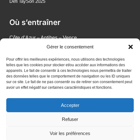
Défi TaySon 2025
Où s’entraîner
Côte d’Azur – Antibes – Vence
Bordeaux
Gérer le consentement
Bully
Pour offrir les meilleures expériences, nous utilisons des technologies
Cergy
telles que les cookies pour stocker et/ou accéder aux informations des
Courdimanche
appareils. Le fait de consentir à ces technologies nous permettra de traiter
Fresnes
des données telles que le comportement de navigation ou les ID uniques
sur ce site. Le fait de ne pas consentir ou de retirer son consentement peut
Lyon
avoir un effet négatif sur certaines caractéristiques et fonctions.
Paris 75015 – Dojo de grenelle
Paris 75015 – Gymnase des Cévennes
Accepter
Pontoise
Vauréal
Refuser
Villejuif
Voir les préférences