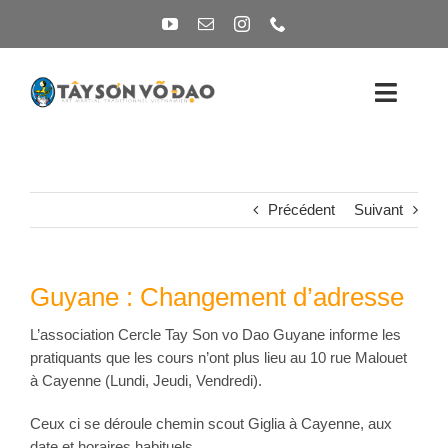
Passer
au
contenu
Toggl
Naviga
L’ÉCOLE
Précédent
Suivant
OÙ S’ENTRAINER ?
ACTUALITÉS
Guyane : Changement d’adresse
CONTACTEZ-NOUS
L’association Cercle Tay Son vo Dao Guyane informe les
pratiquants que les cours n’ont plus lieu au 10 rue Malouet
à Cayenne (Lundi, Jeudi, Vendredi).
Ceux ci se déroule chemin scout Giglia à Cayenne, aux
date et horaires habituels.